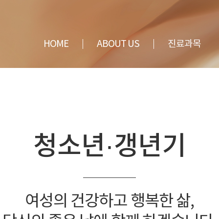
전체메뉴
HOME
ABOUT US
진료과목
BOUT US
진료과목
의료진 소개
여성질환
둘러보기
임산부치료
진료과목 · 오시는길
청소년, 갱년기
건강, 수액
청소년·갱년기
여성성형, 피임
여성의 건강하고 행복한 삶,