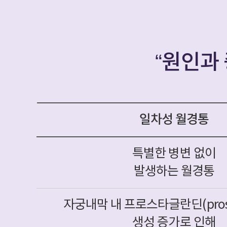
“원인과 
일차성 월경통
특별한 병변 없이
발생하는 월경통
자궁내막 내 프로스타글란딘(prosta
생성 증가로 인해