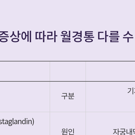
증상에 따라 월경통 다를 수
기
구분
glandin)
원인
자궁내막