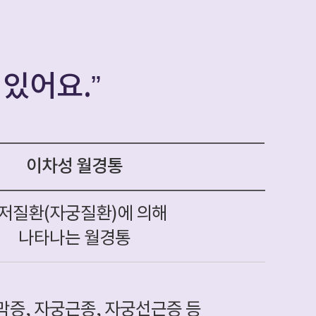
 있어요.”
이차성 월경통
저질환(자궁질환)에 의해
나타나는 월경통
증, 자궁근종, 자궁선근증 등