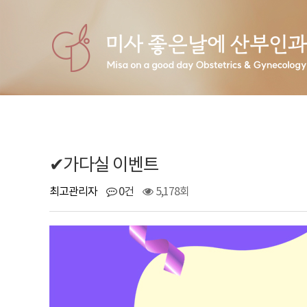
HOME
A
✔가다실 이벤트
최고관리자
0건
5,178회