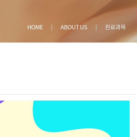
전체메뉴
HOME
ABOUT US
진료과목
BOUT US
진료과목
의료진 소개
여성질환
둘러보기
임산부치료
진료과목 · 오시는길
청소년, 갱년기
건강, 수액
여성성형, 피임